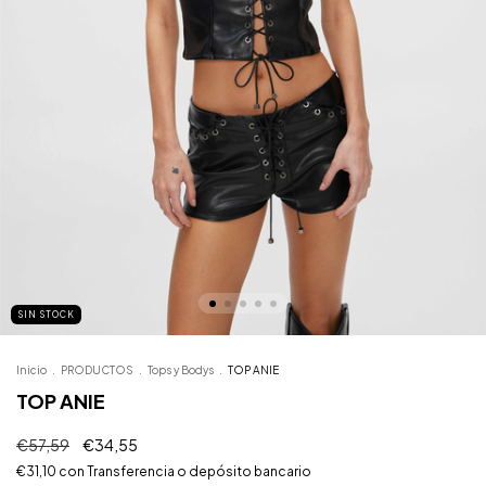
SIN STOCK
Inicio
.
PRODUCTOS
.
Tops y Bodys
.
TOP ANIE
TOP ANIE
€57,59
€34,55
€31,10
con
Transferencia o depósito bancario