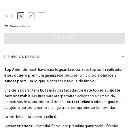
S
M
L
TALLE
Guía de talles
MEDIOS DE PAGO
Top Anie
- Un must-have para tu guardarropa. Este top está
realizado
en ecocuero premium gamuzado
. Su diseño incorpora
ojalillos y
tancas premium
, lo que le otorga un toque distintivo.
Una de las características más destacadas de este top es su
ajuste
personalizable
; las tiras para atar permiten adaptarlo a tu medida,
garantizando comodidad . Además, su
textil elastizado
asegura que
se ajuste perfectamente a tu figura, sin comprometer la movilidad.
La modelo está usando
talle S.
Características:
- Material: Ecocuero premium gamuzado - Diseño: