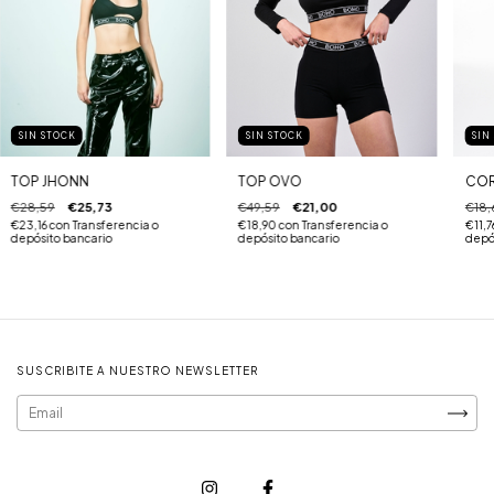
SIN
SIN STOCK
SIN STOCK
COR
TOP JHONN
TOP OVO
€18,
€28,59
€25,73
€49,59
€21,00
€11,7
€23,16
con
Transferencia o
€18,90
con
Transferencia o
depó
depósito bancario
depósito bancario
SUSCRIBITE A NUESTRO NEWSLETTER