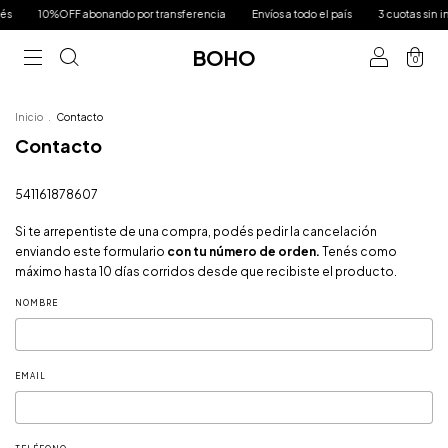
és
10%OFF abonando por transferencia
Envíos a todo el país
3 cuotas sin in
BOHO
0
Inicio
.
Contacto
Contacto
541161878607
Si te arrepentiste de una compra, podés pedir la cancelación
enviando este formulario
con tu número de orden.
Tenés como
máximo hasta 10 días corridos desde que recibiste el producto.
NOMBRE
EMAIL