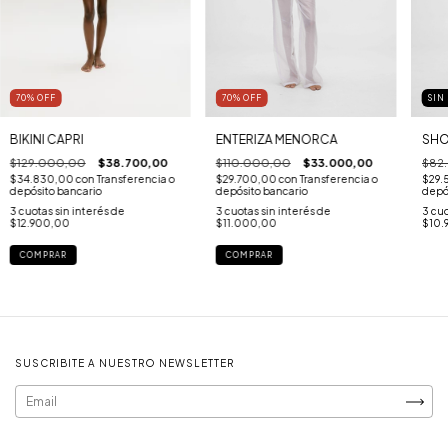
70
%
OFF
70
%
OFF
SIN
BIKINI CAPRI
ENTERIZA MENORCA
SHO
$129.000,00
$38.700,00
$110.000,00
$33.000,00
$82
$34.830,00
con
Transferencia o
$29.700,00
con
Transferencia o
$29.
depósito bancario
depósito bancario
depó
3
cuotas sin interés de
3
cuotas sin interés de
3
cuo
$12.900,00
$11.000,00
$10.
COMPRAR
COMPRAR
SUSCRIBITE A NUESTRO NEWSLETTER