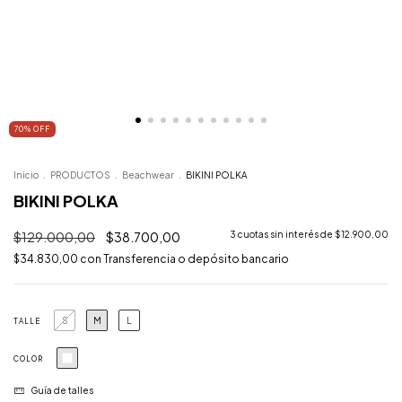
70
%
OFF
Inicio
.
PRODUCTOS
.
Beachwear
.
BIKINI POLKA
BIKINI POLKA
$129.000,00
$38.700,00
3
cuotas sin interés de
$12.900,00
$34.830,00
con
Transferencia o depósito bancario
S
M
L
TALLE
COLOR
Guía de talles